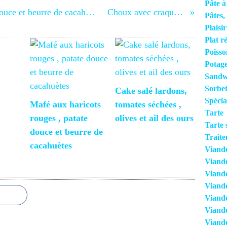
Pâte à
Mafé aux haricots rouges , patate douce et beurre de cacahuètes
Choux avec craquelin
Pâtes, 
Plaisi
Plat r
Poisso
Potage
Sandwi
Sorbet
Cake salé lardons,
Spécia
Mafé aux haricots
tomates séchées ,
Tarte
rouges , patate
olives et ail des ours
Tarte 
douce et beurre de
Traite
cacahuètes
Viand
Viand
Viande
Viand
Viande
Viand
Viande