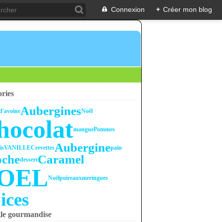
Connexion
+
Créer mon blog
ries
Aubergines
d'avoine
Noêl
hocolat
mangue
Pommes
Aubergine
is
VANILLE
Crevettes
pain
oche
Caramel
dessert
OEL
Noël
poireaux
meringues
ices
gle gourmandise