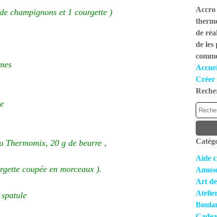
Accro 
e champignons et 1 courgette )
thermo
de réal
de les
commen
umes
Accuei
Créer 
Reche
se
Catégo
u Thermomix, 20 g de beurre ,
Aide c
gette coupée en morceaux ).
Amuse
Art de
Atelie
 spatule
Boula
1
Cadea