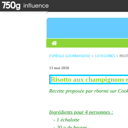
Home
ESPIÈGLE GOURMANDISE
>
CATEGORIES
>
RISO
13 mai 2026
Risotto aux champignons
Recette proposée par rbormi sur Coo
Ingrédients pour 4 personnes :
- 1 échalotte
- 20 g de beurre