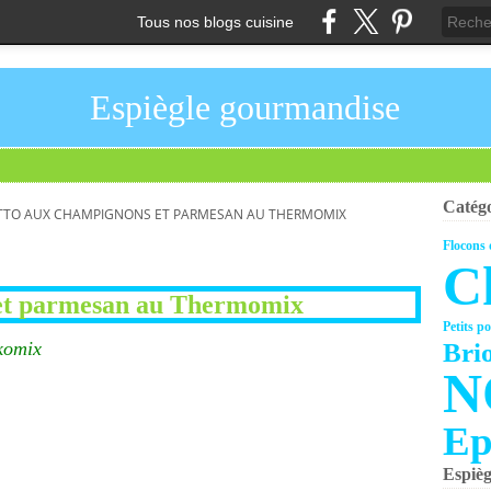
Tous nos blogs cuisine
Espiègle gourmandise
Catégo
TTO AUX CHAMPIGNONS ET PARMESAN AU THERMOMIX
Flocons 
C
 et parmesan au Thermomix
Petits po
komix
Bri
N
Ep
Espiè