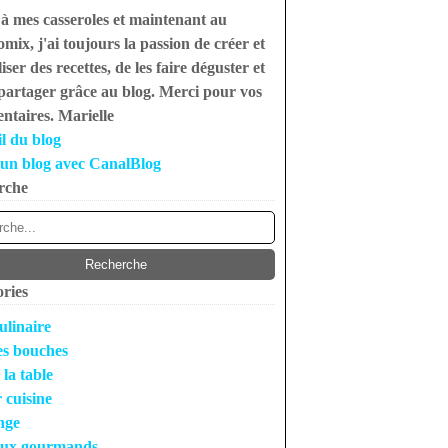
à mes casseroles et maintenant au
mix, j'ai toujours la passion de créer et
iser des recettes, de les faire déguster et
 partager grâce au blog. Merci pour vos
taires. Marielle
l du blog
un blog avec CanalBlog
rche
ries
ulinaire
s bouches
 la table
r cuisine
nge
ux gourmands