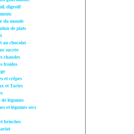
l, digestif
ments
ne du monde
tion de plats
t
t au chocolat
ur sucrée
es chaudes
s froides
ge
es et crêpes
x et Tartes
es
 de légumes
s et légumes secs
et brioches
ariat