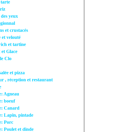
 tarte
riz
r des yeux
égionnal
ns et crustacés
 et velouté
ch et tartine
 et Glace
le Clo
salée et pizza
ur , réception et restaurant
e
e: Agneau
: boeuf
e: Canard
: Lapin, pintade
e: Porc
: Poulet et dinde