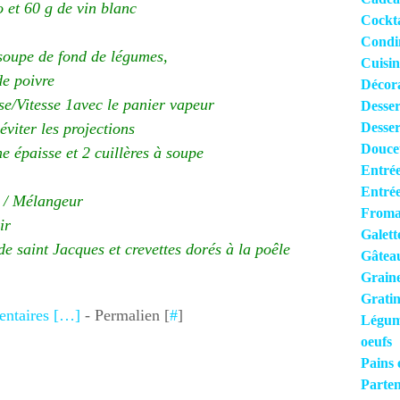
o et 60 g de vin blanc
Cocktai
Condi
 soupe de fond de légumes,
Cuisi
e poivre
Décora
e/Vitesse 1avec le panier vapeur
Desser
viter les projections
Desser
Douce
 épaisse et 2 cuillères à soupe
Entré
Entrée
 / Mélangeur
Froma
ir
Galett
de saint Jacques et crevettes dorés à la poêle
Gâteau
Grain
Gratin
taires [
…
]
- Permalien [
#
]
Légume
oeufs
Pains 
Parten