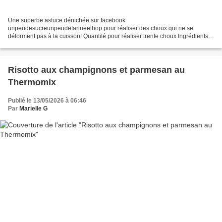
Une superbe astuce dénichée sur facebook
unpeudesucreunpeudefarineethop pour réaliser des choux qui ne se
déforment pas à la cuisson! Quantité pour réaliser trente choux Ingrédients :
Choux - 150 g d'eau - 80 g de beurre - 1 cuillère à soupe de sucre...
Risotto aux champignons et parmesan au
Thermomix
Publié le 13/05/2026 à 06:46
Par
Marielle G