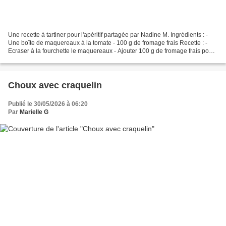
Une recette à tartiner pour l'apéritif partagée par Nadine M. Ingrédients : -
Une boîte de maquereaux à la tomate - 100 g de fromage frais Recette : -
Ecraser à la fourchette le maquereaux - Ajouter 100 g de fromage frais pour
obtenir un mélange homogène...
Choux avec craquelin
Publié le 30/05/2026 à 06:20
Par
Marielle G