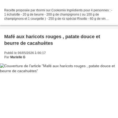
Recette proposée par rbormi sur Cookomix Ingrédients pour 4 personnes : -
1 échalotte - 20 g de beurre - 200 g de champignons ( ou 100 g de
champignons et 1 courgette ) - 250 g de riz spécial Risotto - 60 g de vin
blanc - 590 g d'eau - 1 cuillère à soupe...
Mafé aux haricots rouges , patate douce et
beurre de cacahuètes
Publié le 06/05/2026 à 06:17
Par
Marielle G