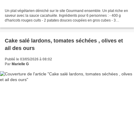
Un plat végétarien déniché sur le site Gourmand ensemble. Un plat riche en
saveur avec la sauce cacahuète. Ingrédients pour 6 personnes : - 400 g
d'haricots rouges cuits - 2 patates douces coupées en gros cubes - 3
cuillères à soupe de beurre de cacahuètes...
Cake salé lardons, tomates séchées , olives et
ail des ours
Publié le 03/05/2026 à 08:02
Par
Marielle G