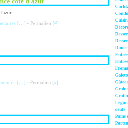
nce côte d'azur
Cocktai
Condi
Cuisi
taires [
…
]
- Permalien [
#
]
Décora
Desser
Desser
Douce
Entrée
Entrée
Froma
Galett
taires [
…
]
- Permalien [
#
]
Gâteau
Grain
Gratin
Légume
oeufs
Pains 
Parten