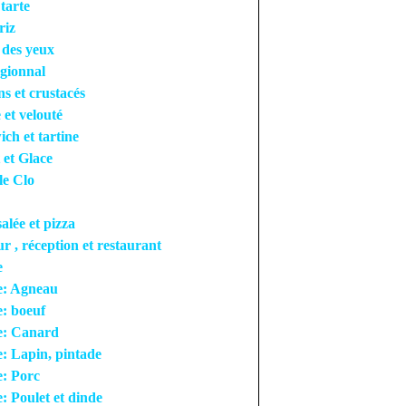
 tarte
riz
r des yeux
égionnal
ns et crustacés
 et velouté
ch et tartine
 et Glace
le Clo
salée et pizza
ur , réception et restaurant
e
e: Agneau
: boeuf
e: Canard
: Lapin, pintade
: Porc
: Poulet et dinde