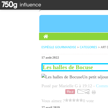
Home
ESPIÈGLE GOURMANDISE
>
CATEGORIES
>
ART 
17 août 2022
Les halles de Bocuse
Un petit séjou
Posté par Marielle G à 19:12 -
Commen
Vous aimez ?
0 vote
27 avril 2019