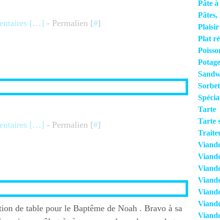
Pâte à
Pâtes, 
taires [
…
]
- Permalien [
#
]
Plaisi
Plat r
Poisso
Potage
Sandwi
Sorbet
Spécia
Tarte
Tarte 
taires [
…
]
- Permalien [
#
]
Traite
Viand
Viand
Viande
Viand
Viande
Viande
ation de table pour le Baptême de Noah . Bravo à sa
Viande