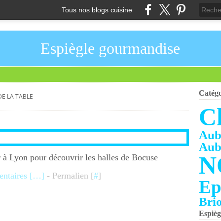
Tous nos blogs cuisine
Espiègle gourmandise
Catégo
DE LA TABLE
C
Aub
Aub
N
r à Lyon pour découvrir les halles de Bocuse
taires [
…
]
- Permalien [
#
]
Ep
Bri
Espièg