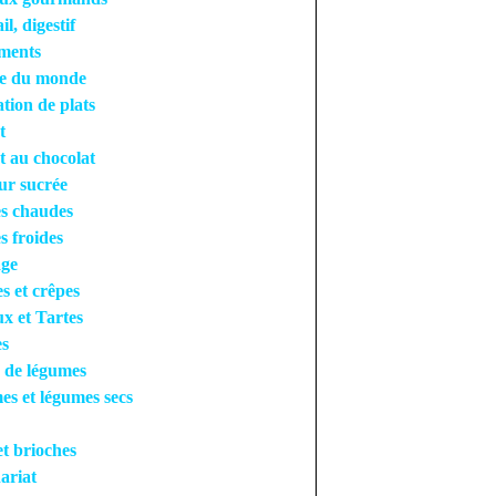
l, digestif
ments
ne du monde
tion de plats
t
t au chocolat
ur sucrée
s chaudes
s froides
ge
es et crêpes
x et Tartes
es
 de légumes
s et légumes secs
et brioches
ariat