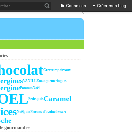
Connexion
+
Créer mon blog
ries
hocolat
Crevettes
poireaux
ergines
VANILLE
mangue
meringues
ergine
Pommes
Noël
OEL
Caramel
Petits pois
ices
Noêl
pain
Flocons d'avoine
dessert
oche
le gourmandise