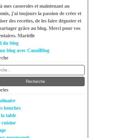
à mes casseroles et maintenant au
mix, j'ai toujours la passion de créer et
iser des recettes, de les faire déguster et
 partager grâce au blog. Merci pour vos
taires. Marielle
l du blog
un blog avec CanalBlog
rche
ries
ulinaire
s bouches
 la table
r cuisine
nge
ux gourmands