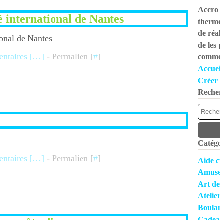
Accro 
 international de Nantes
thermo
de réal
de les
taires [
…
]
- Permalien [
#
]
commen
Accuei
Créer 
Reche
Catégo
taires [
…
]
- Permalien [
#
]
Aide c
Amuse
Art de
Atelie
Boula
Cadea