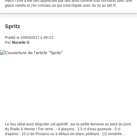
merci ! Elle a été des appréciée par des amis comme trou normand avec une
glace vanille et j'en connais un qui s'est régalé avec du riz au lait !!!
Ingrédients : - 500 g d'abricots...
Spritz
Publié le 20/04/2017 à 09:13
Par
Marielle G
Le lieu idéal pour déguster cet apéritif : sur la petite terrasse au pied du pont
du Rialto à Venise ! Par verre : - 4 glaçons - 2.5 cl d'eau gazeuse - 5 cl
d'apérol - 10 cl de Proseco ou à défaut vin blanc pétillant - 1/2 rondelle