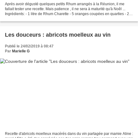
Après avoir dégusté quelques petits Rhum arrangés à la Réunion, il me
fallait tester une recette. Mais patience , il ne sera à maturité qu'à Noêl ...
Ingrédients: - 1 litre de Rhum Charette - 5 oranges coupées en quarties - 2
gousses de vanille - 1 bâton...
Les douceurs : abricots moelleux au vin
Publié le 24/02/2019 à 08:47
Par
Marielle G
Recette d'abricots moelleux macérés dans du vin partagée par mamie Aline :