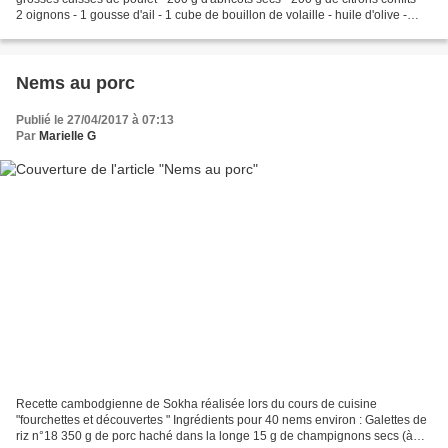
2 oignons - 1 gousse d'ail - 1 cube de bouillon de volaille - huile d'olive -
Coriandre - 1/2 cuillère...
Nems au porc
Publié le 27/04/2017 à 07:13
Par
Marielle G
Recette cambodgienne de Sokha réalisée lors du cours de cuisine
"fourchettes et découvertes " Ingrédients pour 40 nems environ : Galettes de
riz n°18 350 g de porc haché dans la longe 15 g de champignons secs (à