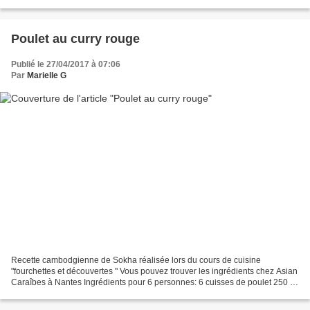
réhydrater avant) 10 g de crevettes séchées...
Poulet au curry rouge
Publié le 27/04/2017 à 07:06
Par
Marielle G
Recette cambodgienne de Sokha réalisée lors du cours de cuisine
"fourchettes et découvertes " Vous pouvez trouver les ingrédients chez Asian
Caraîbes à Nantes Ingrédients pour 6 personnes: 6 cuisses de poulet 250 g
de pommes de terre 1 carotte 500 g de...