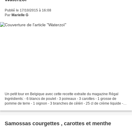
Publié le 17/10/2015 à 16:08
Par
Marielle G
Un petit tour en Belgique avec cette recette extraite du magazine Régal
Ingrédients: - 6 blancs de poulet - 3 poireaux - 3 carottes - 1 grosse de
pomme de terre - 1 oignon - 3 branches de céléri - 25 cl de crème liquide - 3
jaunes d'oeufs - 1 noi x de...
Samossas courgettes , carottes et menthe