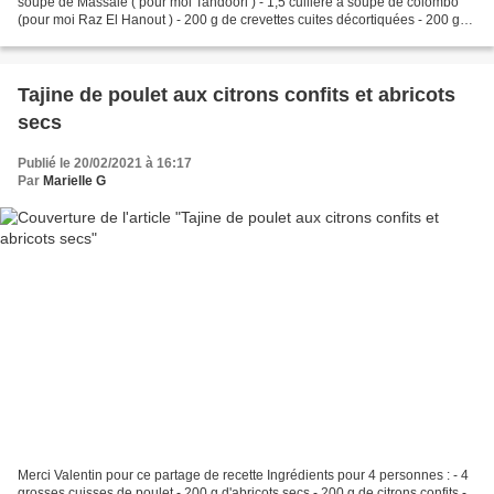
soupe de Massalé ( pour moi Tandoori ) - 1,5 cuillère à soupe de colombo
(pour moi Raz El Hanout ) - 200 g de crevettes cuites décortiquées - 200 g
d'oignons - 1 gousses d'ail...
Tajine de poulet aux citrons confits et abricots
secs
Publié le 20/02/2021 à 16:17
Par
Marielle G
Merci Valentin pour ce partage de recette Ingrédients pour 4 personnes : - 4
grosses cuisses de poulet - 200 g d'abricots secs - 200 g de citrons confits -