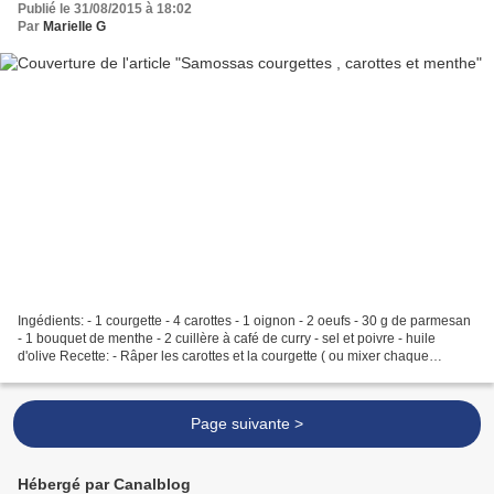
Publié le 31/08/2015 à 18:02
Par
Marielle G
Ingédients: - 1 courgette - 4 carottes - 1 oignon - 2 oeufs - 30 g de parmesan
- 1 bouquet de menthe - 2 cuillère à café de curry - sel et poivre - huile
d'olive Recette: - Râper les carottes et la courgette ( ou mixer chaque
légume au thermomix 5 secondes/...
Page suivante >
Hébergé par Canalblog