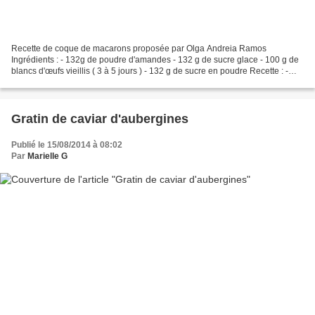
Recette de coque de macarons proposée par Olga Andreia Ramos
Ingrédients : - 132g de poudre d'amandes - 132 g de sucre glace - 100 g de
blancs d'œufs vieillis ( 3 à 5 jours ) - 132 g de sucre en poudre Recette : -
Mixer le sucre glace avec la poudre d'amandes...
Gratin de caviar d'aubergines
Publié le 15/08/2014 à 08:02
Par
Marielle G