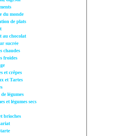
ments
ne du monde
tion de plats
t
t au chocolat
ur sucrée
s chaudes
s froides
ge
es et crêpes
x et Tartes
es
 de légumes
s et légumes secs
et brioches
ariat
 tarte