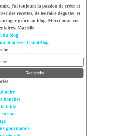
mix, j'ai toujours la passion de créer et
iser des recettes, de les faire déguster et
 partager grâce au blog. Merci pour vos
taires. Marielle
l du blog
un blog avec CanalBlog
rche
ries
ulinaire
s bouches
 la table
r cuisine
nge
ux gourmands
l, digestif