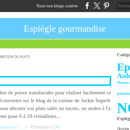
Tous nos blogs cuisine
Espiègle gourmandise
Catégo
RATION DE PLATS
Ep
Aub
Flocons 
hes de poires translucides pour réaliser facilement ce
poireau
découvertes sur le blog de la cuisine de Jackie Superb
N
 pour décorer vos plats salés ou sucrés, ou seules à l'a
ents pour 6 à 10 cristallines...
Espièg
taires [
…
]
- Permalien [
#
]
Accro 