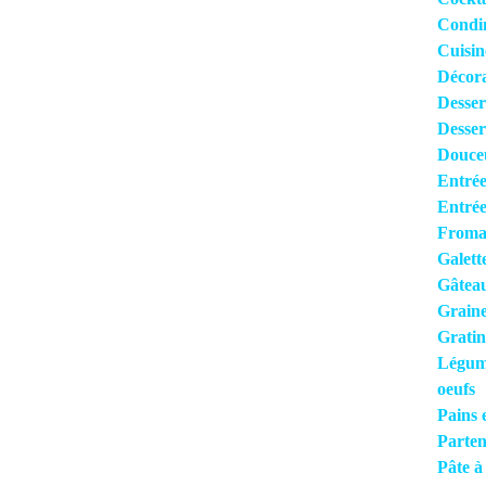
Condi
Cuisi
Décora
Desser
Desser
Douce
Entrée
Entrée
Froma
Galett
Gâteau
Grain
Gratin
Légume
oeufs
Pains 
Parten
Pâte à