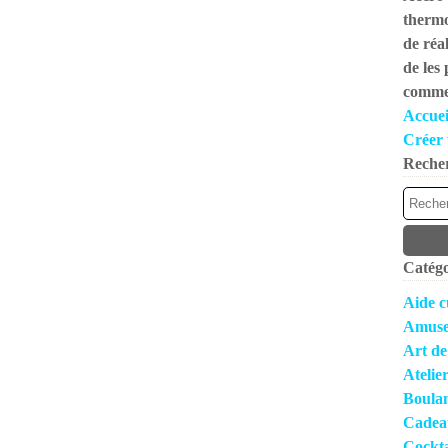
thermo
de réal
de les
commen
Accuei
Créer 
Reche
Catégo
Aide c
Amuse
Art de
Atelie
Boula
Cadea
Cocktai