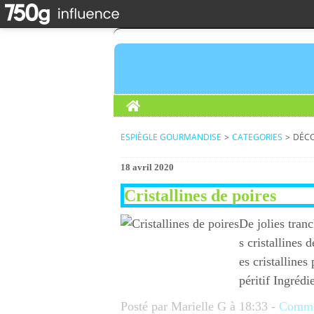
Home
ESPIÈGLE GOURMANDISE
>
CATEGORIES
>
DÉCO
18 avril 2020
Cristallines de poires
De jolies tranc
s cristallines 
es cristallines
péritif Ingrédi
Posté par Marielle G à 18:33 -
Commen