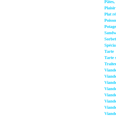
Pâtes, 
Plaisi
Plat r
Poisso
Potage
Sandwi
Sorbet
Spécia
Tarte
Tarte 
Traite
Viand
Viand
Viande
Viand
Viande
Viande
Viande
Viand