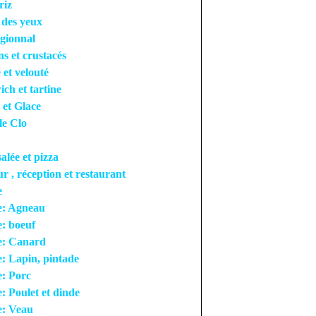
riz
r des yeux
égionnal
ns et crustacés
 et velouté
ch et tartine
 et Glace
le Clo
salée et pizza
ur , réception et restaurant
e
e: Agneau
: boeuf
e: Canard
: Lapin, pintade
: Porc
: Poulet et dinde
e: Veau