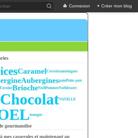
Connexion
+
Créer mon blog
ries
ices
Caramel
Crevettes
meringues
ergine
Aubergines
pain
Petits pois
Brioche
d'avoine
Noêl
Pommes
Noël
dessert
Chocolat
x
VANILLE
OEL
mangue
le gourmandise
à mes casseroles et maintenant au