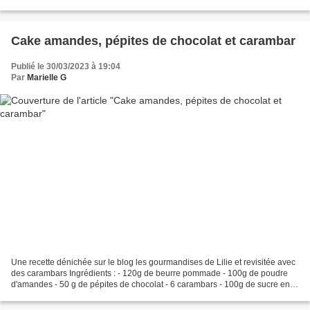
100 g d'abricots secs...
Cake amandes, pépites de chocolat et carambar
Publié le 30/03/2023 à 19:04
Par
Marielle G
Une recette dénichée sur le blog les gourmandises de Lilie et revisitée avec
des carambars Ingrédients : - 120g de beurre pommade - 100g de poudre
d'amandes - 50 g de pépites de chocolat - 6 carambars - 100g de sucre en
poudre - 160g de farine - 3 oeufs...