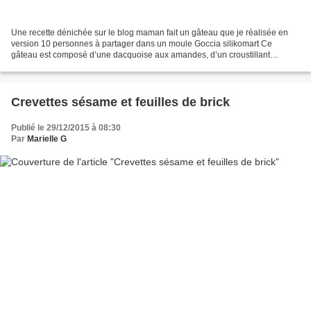
Une recette dénichée sur le blog maman fait un gâteau que je réalisée en
version 10 personnes à partager dans un moule Goccia silikomart Ce
gâteau est composé d’une dacquoise aux amandes, d’un croustillant
praliné, d’un crémeux passion, d’une ganache...
Crevettes sésame et feuilles de brick
Publié le 29/12/2015 à 08:30
Par
Marielle G