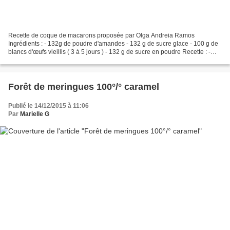
Recette de coque de macarons proposée par Olga Andreia Ramos
Ingrédients : - 132g de poudre d'amandes - 132 g de sucre glace - 100 g de
blancs d'œufs vieillis ( 3 à 5 jours ) - 132 g de sucre en poudre Recette : -
Mixer le sucre glace avec la poudre d'amandes...
Forêt de meringues 100°/° caramel
Publié le 14/12/2015 à 11:06
Par
Marielle G