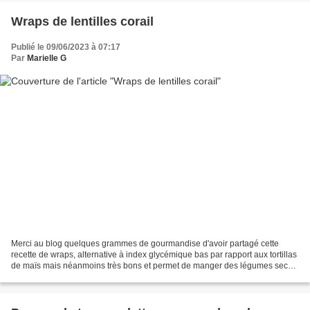
Wraps de lentilles corail
Publié le 09/06/2023 à 07:17
Par
Marielle G
Merci au blog quelques grammes de gourmandise d'avoir partagé cette
recette de wraps, alternative à index glycémique bas par rapport aux tortillas
de maïs mais néanmoins très bons et permet de manger des légumes secs.
Ingrédients pour 4 portions : - 200...