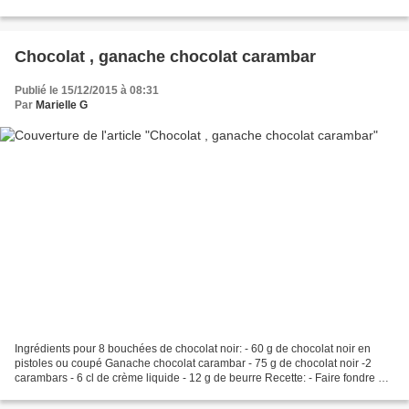
farine - 1,5 cc...
Chocolat , ganache chocolat carambar
Publié le 15/12/2015 à 08:31
Par
Marielle G
Ingrédients pour 8 bouchées de chocolat noir: - 60 g de chocolat noir en
pistoles ou coupé Ganache chocolat carambar - 75 g de chocolat noir -2
carambars - 6 cl de crème liquide - 12 g de beurre Recette: - Faire fondre au
bain- marie 40 g de chocolat...