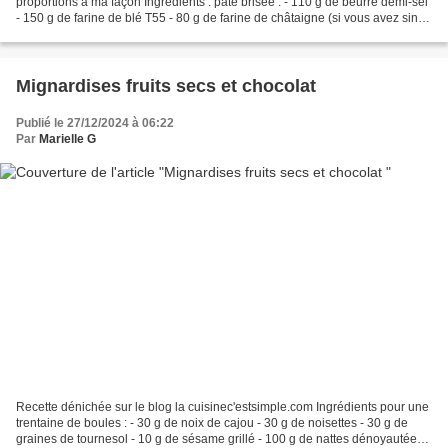
proportions à ma façon Ingrédients : pâte brisée : - 110 g de beurre demi-sel
- 150 g de farine de blé T55 - 80 g de farine de châtaigne (si vous avez sinon
230 g de T55 ) - 80 g...
Mignardises fruits secs et chocolat
Publié le 27/12/2024 à 06:22
Par
Marielle G
Recette dénichée sur le blog la cuisinec'estsimple.com Ingrédients pour une
trentaine de boules : - 30 g de noix de cajou - 30 g de noisettes - 30 g de
graines de tournesol - 10 g de sésame grillé - 100 g de nattes dénoyautées -