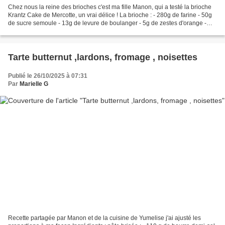
Chez nous la reine des brioches c'est ma fille Manon, qui a testé la brioche
Krantz Cake de Mercotte, un vrai délice ! La brioche : - 280g de farine - 50g
de sucre semoule - 13g de levure de boulanger - 5g de zestes d'orange -
105g d'oeufs - 63g d'eau...
Tarte butternut ,lardons, fromage , noisettes
Publié le 26/10/2025 à 07:31
Par
Marielle G
Recette partagée par Manon et de la cuisine de Yumelise j'ai ajusté les