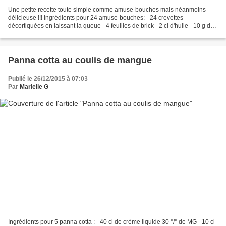
Une petite recette toute simple comme amuse-bouches mais néanmoins
délicieuse !!! Ingrédients pour 24 amuse-bouches: - 24 crevettes
décortiquées en laissant la queue - 4 feuilles de brick - 2 cl d'huile - 10 g de
sésame - 2 cuillères à café de curry Recette:...
Panna cotta au coulis de mangue
Publié le 26/12/2015 à 07:03
Par
Marielle G
Ingrédients pour 5 panna cotta : - 40 cl de crème liquide 30 °/° de MG - 10 cl