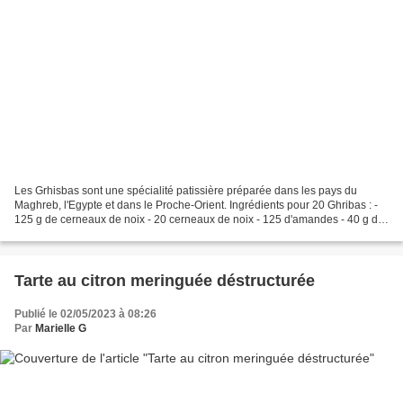
Les Grhisbas sont une spécialité patissière préparée dans les pays du
Maghreb, l'Egypte et dans le Proche-Orient. Ingrédients pour 20 Ghribas : -
125 g de cerneaux de noix - 20 cerneaux de noix - 125 d'amandes - 40 g de
sucre - 1 sachet de sucre vanillé...
Tarte au citron meringuée déstructurée
Publié le 02/05/2023 à 08:26
Par
Marielle G