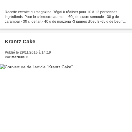
Recette extraite du magazine Régal à réaliser pour 10 à 12 personnes
Ingrédients: Pour le crémeux caramel: - 60g de sucre semoule - 30 g de
carambar - 30 cl de lait - 40 g de maïzena -3 jaunes d'oeufs -65 g de beurre
en parcelles -1 g de sel Pour le cake...
Krantz Cake
Publié le 29/11/2015 à 14:19
Par
Marielle G