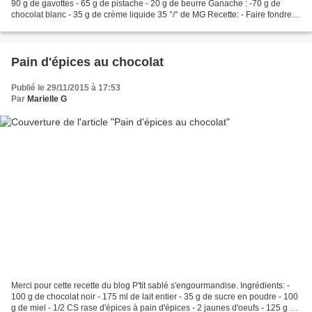
90 g de gavottes - 65 g de pistache - 20 g de beurre Ganache : -70 g de
chocolat blanc - 35 g de crème liquide 35 °/° de MG Recette: - Faire fondre
au bain-marie 20g de beurre,...
Pain d'épices au chocolat
Publié le 29/11/2015 à 17:53
Par
Marielle G
Merci pour cette recette du blog P'tit sablé s'engourmandise. Ingrédients: -
100 g de chocolat noir - 175 ml de lait entier - 35 g de sucre en poudre - 100
g de miel - 1/2 CS rase d'épices à pain d'épices - 2 jaunes d'oeufs - 125 g de