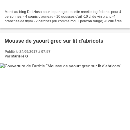
Merci au blog Delizioso pour le partage de cette recette Ingrédients pour 4
personnes: - 4 souris d'agneau - 10 gousses d'ail -10 cl de vin blanc -4
branches de thym - 2 carottes (ou comme moi 1 poivron rouge) -8 cuillères à
soupe d'huile d'olive -3 cuillères...
Mousse de yaourt grec sur lit d'abricots
Publié le 24/09/2017 à 07:57
Par
Marielle G