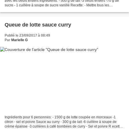
avec les oeufs entiers Ingrédients: - 500 g de lait -3 oeufs entiers -70 g de
sucre - 1 cuillère à soupe de sucre vanillé Recette: - Mettre tous les
ingrédients dans le bol du thermomix...
Queue de lotte sauce curry
Publié le 23/09/2017 à 08:49
Par
Marielle G
Ingrédients pour 6 personnes: - 1500 g de lotte coupée en morceaux -1
citron - sel et poivre Sauce au curry - 300 g de lait -6 cuillère à soupe de
crème épaisse -3 cuillères à café bombées de curry - Sel et poivre R ecette: -