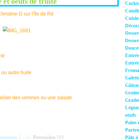
 et oeufs de truite
Cocktai
Condi
ristine G sur l'île de Ré
Cuisi
Décora
Desser
Desser
Douce
Entrée
umé
Entrée
Froma
 ou autre huile
Galett
Gâteau
Grain
liser des verrines ou une salade
Gratin
Légume
oeufs
Pains 
Parten
taires [
…
]
- Permalien [
#
]
Pâte à