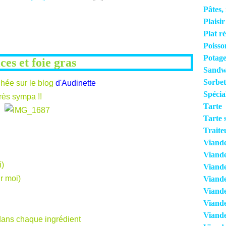
Pâtes, 
Plaisi
Plat r
Poisso
Potage
ces et foie gras
Sandwi
Sorbet
chée sur le blog
d
'Audinette
Spécia
rès sympa !!
Tarte
Tarte 
Traite
Viand
Viand
i)
Viande
r moi)
Viand
Viande
Viande
Viande
ans chaque ingrédient