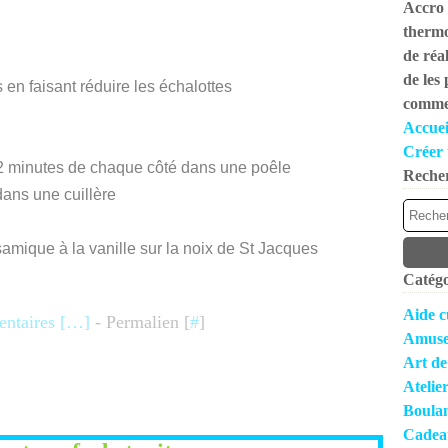
Accro 
thermo
de réal
de les
n faisant réduire les échalottes
commen
Accuei
Créer 
 2 minutes de chaque côté dans une poêle
Reche
ans une cuillère
amique à la vanille sur la noix de St Jacques
Catégo
Aide c
taires [
…
]
- Permalien [
#
]
Amuse
Art de
Atelie
Boula
Cadea