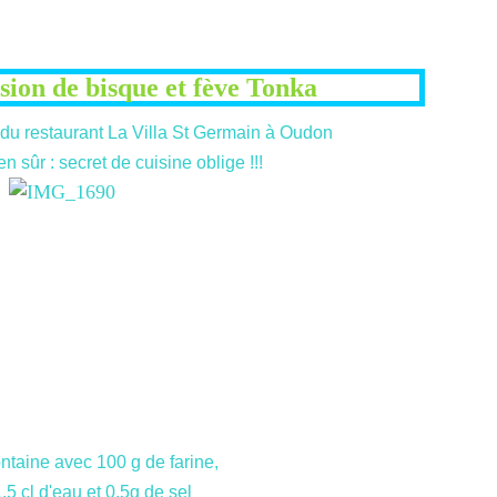
ion de bisque et fève Tonka
 du restaurant La Villa St Germain à Oudon
en sûr : secret de cuisine oblige !!!
ontaine avec 100 g de farine,
.5 cl d'eau et 0.5g de sel