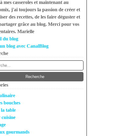
à mes casseroles et maintenant au
mix, j'ai toujours la passion de créer et
iser des recettes, de les faire déguster et
 partager grâce au blog. Merci pour vos
taires. Marielle
l du blog
un blog avec CanalBlog
rche
ries
ulinaire
s bouches
 la table
r cuisine
nge
ux gourmands