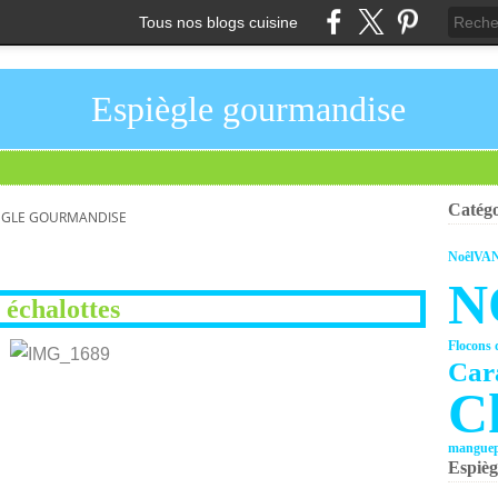
Tous nos blogs cuisine
Espiègle gourmandise
Catégo
ÈGLE GOURMANDISE
Noêl
VA
N
 échalottes
Flocons 
Car
C
mangue
Espièg