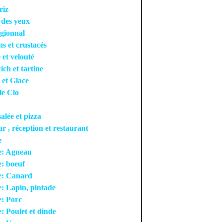
riz
r des yeux
égionnal
ns et crustacés
 et velouté
ch et tartine
 et Glace
le Clo
salée et pizza
ur , réception et restaurant
e
e: Agneau
: boeuf
e: Canard
: Lapin, pintade
: Porc
: Poulet et dinde