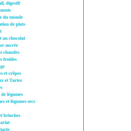
l, digestif
ments
ne du monde
tion de plats
t
t au chocolat
ur sucrée
s chaudes
s froides
ge
es et crêpes
x et Tartes
es
 de légumes
s et légumes secs
et brioches
ariat
 tarte