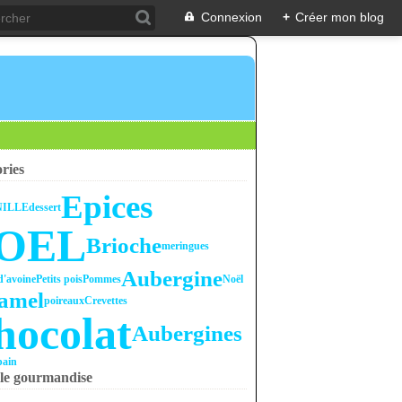
Connexion
+
Créer mon blog
ries
Epices
NILLE
dessert
OEL
Brioche
meringues
Aubergine
d'avoine
Petits pois
Pommes
Noël
amel
poireaux
Crevettes
hocolat
Aubergines
pain
le gourmandise