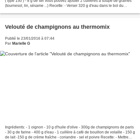
( type 150 ) - 8 g de sel Vous pouvez ajouter 2 cuillères à soupe de graines
(tournesol, lin, sésame ...) Recette: - Verser 320 g d'eau dans le bol du
thermomix avec 20 g de...
Velouté de champignons au thermomix
Publié le 23/01/2016 à 07:44
Par
Marielle G
Ingrédients: - 1 oignon - 10 g d'huile d'olive - 300g de champignons de paris
- 30 g de farine - 400 g d'eau - 1 cuillère à café de bouillon de volaille - 150 g
de lait -150 g de crème fraîche - coriandre - sel et poivre Recette: - Mettre