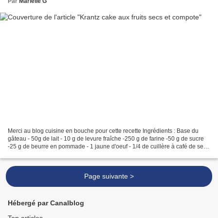
Par
Marielle G
Merci au blog cuisine en bouche pour cette recette Ingrédients : Base du
gâteau - 50g de lait - 10 g de levure fraîche -250 g de farine -50 g de sucre
-25 g de beurre en pommade - 1 jaune d'oeuf - 1/4 de cuillère à café de sel -
60 g de crème fraîche...
Page suivante >
Hébergé par Canalblog