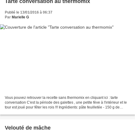
Tarte conversation au thermomix
Publié le 13/01/2016 à 06:37
Par
Marielle G
Vous pouvez retrouver la recette sans thermomix en cliquant ici : tarte
conversation C'est la période des galettes , une petite fève à l'intérieur et le
tour est joué pour fêter les rois !!! Ingrédients: pâte feuilletée - 150 g de
beurre congelé en morceaux...
Velouté de mâche