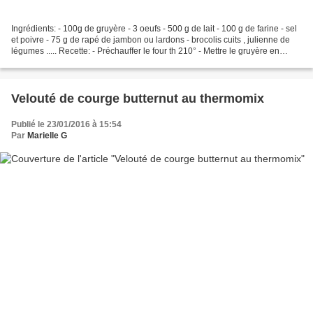
Ingrédients: - 100g de gruyère - 3 oeufs - 500 g de lait - 100 g de farine - sel
et poivre - 75 g de rapé de jambon ou lardons - brocolis cuits , julienne de
légumes ..... Recette: - Préchauffer le four th 210° - Mettre le gruyère en
morceaux dans le...
Velouté de courge butternut au thermomix
Publié le 23/01/2016 à 15:54
Par
Marielle G