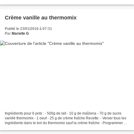
l'oignon dans...
Crème vanille au thermomix
Publié le 23/01/2016 à 07:31
Par
Marielle G
Ingrédients pour 6 pots : - 500g de lait - 10 g de maÏzena - 70 g de sucre
vanillé thermomix - 1 oeuf - 25 g de crème fraîche Recette: - Verser tous les
ingrédients dans le bol du thermomix sauf la crème fraîche - Programmer 10
minutes/ 90° /vitesse 3...