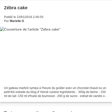
Zébra cake
Publié le 23/01/2016 à 06:55
Par
Marielle G
Un gateau marbré sympa à l'heure du goûter avec un chocolat chaud ou un
petit thé extraite du blog d' Hervé cuisine Ingrédients: - 300g de farine - 150
ml de lait -150 ml d'huile de tournesol - 200 g de sucre - extrait de vanille ou
gousse de vanille...