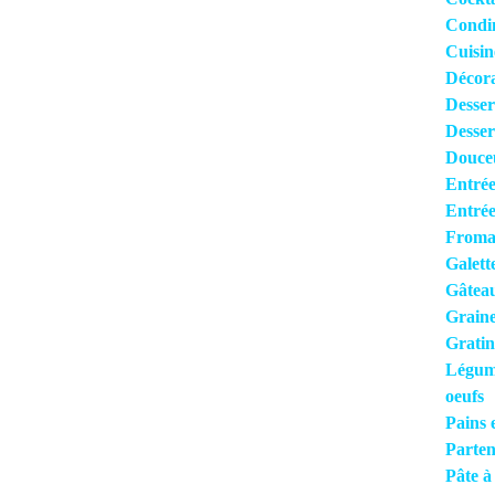
Condi
Cuisi
Décora
Desser
Desser
Douce
Entrée
Entrée
Froma
Galett
Gâteau
Grain
Gratin
Légume
oeufs
Pains 
Parten
Pâte à