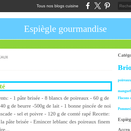
Tous nos blogs cuisine
Espiègle gourmandise
Catégo
EAUX
Bri
poireau
té
mangue
nts: - 1 pâte brisée - 8 blancs de poireaux - 60 g de
Flocons 
- 40 g de beurre -500g de lait - 1 bonne pincée de noi
Pommes
scade - sel et poivre - 120 g de comté rapé Recette:
Espièg
r la pâte brisée - Emincer leblanc des poireaux finem
ire...
Accro 