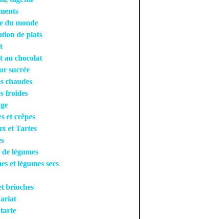
ments
ne du monde
tion de plats
t
t au chocolat
ur sucrée
s chaudes
s froides
ge
es et crêpes
x et Tartes
es
 de légumes
s et légumes secs
et brioches
ariat
 tarte