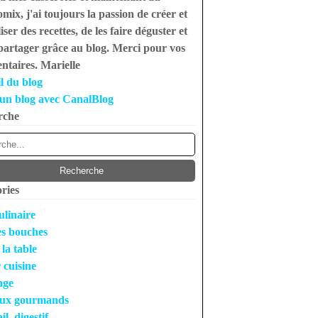
mix, j'ai toujours la passion de créer et
iser des recettes, de les faire déguster et
 partager grâce au blog. Merci pour vos
taires. Marielle
l du blog
un blog avec CanalBlog
rche
ries
ulinaire
s bouches
 la table
r cuisine
nge
ux gourmands
l, digestif