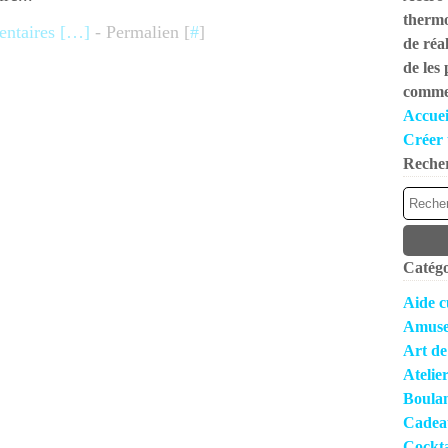
thermo
taires [
…
]
- Permalien [
#
]
de réal
de les
commen
Accuei
Créer 
Reche
Catégo
Aide c
Amuse
Art de
Atelie
Boula
Cadea
Cocktai