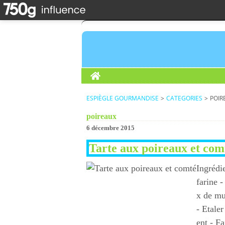
Home
ESPIÈGLE GOURMANDISE
>
CATEGORIES
>
POIR
poireaux
6 décembre 2015
Tarte aux poireaux et com
Ingrédie
farine 
x de mu
- Etale
ent - Fa