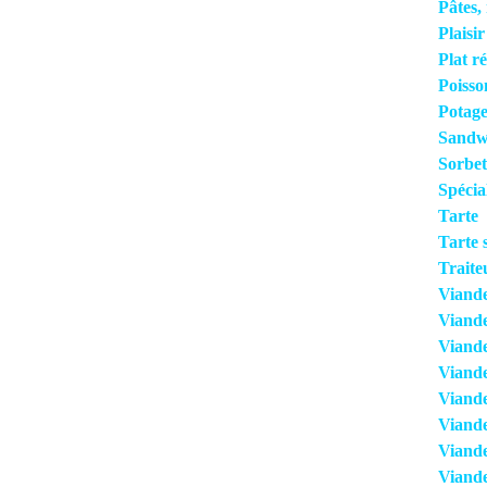
Pâtes, 
Plaisi
Plat r
Poisso
Potage
Sandwi
Sorbet
Spécia
Tarte
Tarte 
Traite
Viand
Viand
Viande
Viand
Viande
Viande
Viande
Viand