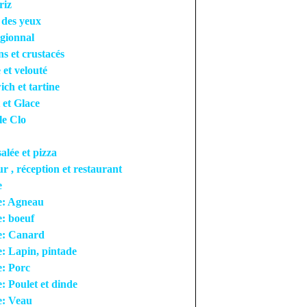
riz
r des yeux
égionnal
ns et crustacés
 et velouté
ch et tartine
 et Glace
le Clo
salée et pizza
ur , réception et restaurant
e
e: Agneau
: boeuf
e: Canard
: Lapin, pintade
: Porc
: Poulet et dinde
e: Veau