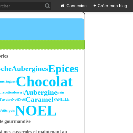
Connexion
+
Créer mon blog
ries
Epices
oche
Aubergines
Chocolat
x
meringues
Aubergine
Crevettes
dessert
pain
Caramel
d'avoine
Noêl
Noël
VANILLE
NOEL
Petits pois
le gourmandise
à mes casseroles et maintenant au