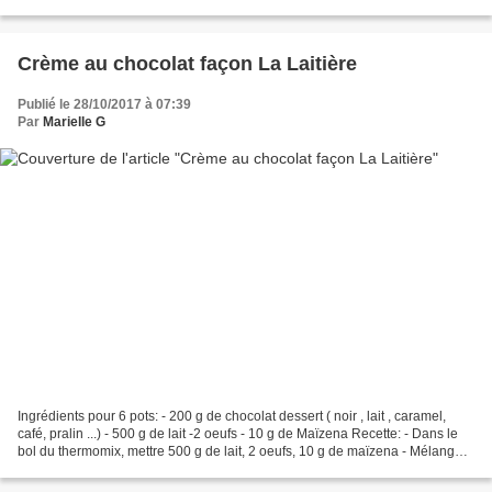
Mettre 160 g de chocolat...
Crème au chocolat façon La Laitière
Publié le 28/10/2017 à 07:39
Par
Marielle G
Ingrédients pour 6 pots: - 200 g de chocolat dessert ( noir , lait , caramel,
café, pralin ...) - 500 g de lait -2 oeufs - 10 g de Maïzena Recette: - Dans le
bol du thermomix, mettre 500 g de lait, 2 oeufs, 10 g de maïzena - Mélanger
10 secondes/ vitesse...