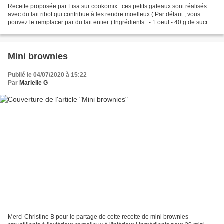
Recette proposée par Lisa sur cookomix : ces petits gateaux sont réalisés
avec du lait ribot qui contribue à les rendre moelleux ( Par défaut , vous
pouvez le remplacer par du lait entier ) Ingrédients : - 1 oeuf - 40 g de sucre
en poudre - 60 g de beurre...
Mini brownies
Publié le 04/07/2020 à 15:22
Par
Marielle G
Merci Christine B pour le partage de cette recette de mini brownies