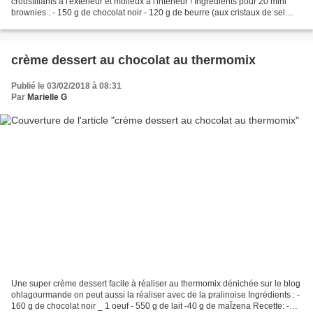
croustillants à l'extérieur et molleux à l'intérieur ! Ingrédients pour 20 mini
brownies : - 150 g de chocolat noir - 120 g de beurre (aux cristaux de sel
c'est meilleur) - 110 g de sucre...
crème dessert au chocolat au thermomix
Publié le 03/02/2018 à 08:31
Par
Marielle G
Une super crème dessert facile à réaliser au thermomix dénichée sur le blog
ohlagourmande on peut aussi la réaliser avec de la pralinoise Ingrédients : -
160 g de chocolat noir _ 1 oeuf - 550 g de lait -40 g de maÏzena Recette: -