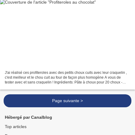
J'ai réalisé ces profiteroles avec des petits choux cuits avec leur craquelin ,
c'est meilleur et le chou cuit au four de façon plus homogène A vous de
tester avec et sans craquelin ! Ingrédients: Pâte à choux pour 20 choux -
150g d'eau - 80 g de beurre...
Page suivante >
Hébergé par Canalblog
Top articles