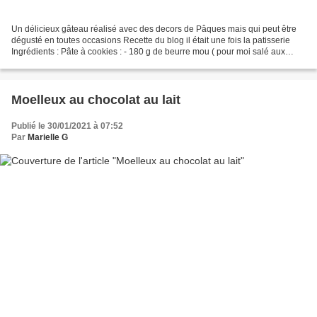
Un délicieux gâteau réalisé avec des decors de Pâques mais qui peut être
dégusté en toutes occasions Recette du blog il était une fois la patisserie
Ingrédients : Pâte à cookies : - 180 g de beurre mou ( pour moi salé aux
cristaux de sel ) - 150 g de...
Moelleux au chocolat au lait
Publié le 30/01/2021 à 07:52
Par
Marielle G