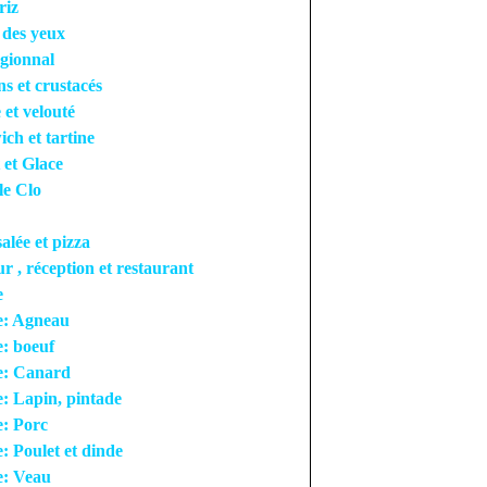
riz
r des yeux
égionnal
ns et crustacés
 et velouté
ch et tartine
 et Glace
le Clo
salée et pizza
ur , réception et restaurant
e
e: Agneau
: boeuf
e: Canard
: Lapin, pintade
: Porc
: Poulet et dinde
e: Veau