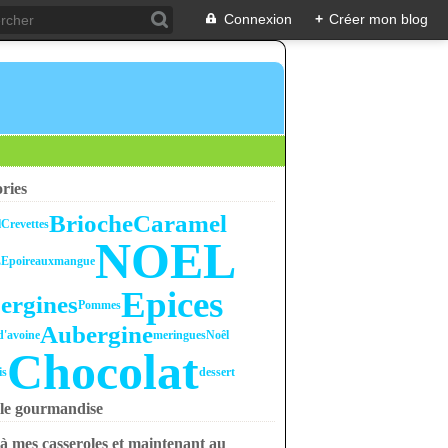
Connexion
+
Créer mon blog
ries
Brioche
Caramel
l
Crevettes
NOEL
LE
poireaux
mangue
Epices
ergines
Pommes
Aubergine
d'avoine
meringues
Noêl
Chocolat
is
dessert
le gourmandise
à mes casseroles et maintenant au