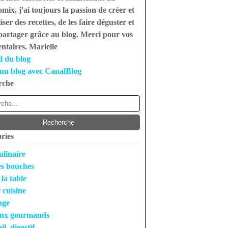
mix, j'ai toujours la passion de créer et
iser des recettes, de les faire déguster et
 partager grâce au blog. Merci pour vos
taires. Marielle
l du blog
un blog avec CanalBlog
rche
ries
ulinaire
s bouches
 la table
r cuisine
nge
ux gourmands
l, digestif