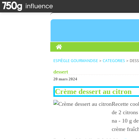
Home
ESPIÈGLE GOURMANDISE
>
CATEGORIES
>
DESS
dessert
20 mars 2024
Crème dessert au citron
Recette cook
de 2 citrons
na - 10 g de
crème fraîch