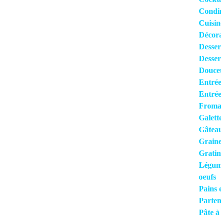
Condi
Cuisi
Décora
Desser
Desser
Douce
Entrée
Entrée
Froma
Galett
Gâteau
Grain
Gratin
Légume
oeufs
Pains 
Parten
Pâte à